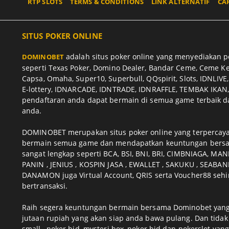
RTP SLOTS
TERMS & CONDITIONS
LINK ALTERNATIF
CA
SITUS POKER ONLINE
adalah situs poker online yang menyediakan pe
DOMINOBET
seperti Texas Poker, Domino Dealer, Bandar Ceme, Ceme Ke
Capsa, Omaha, Super10, Superbull, QQspirit, Slots, IDNLIVE
E-lottery, IDNARCADE, IDNTRADE, IDNRAFFLE, TEMBAK IKAN,
pendaftaran anda dapat bermain di semua game terbaik d
anda.
DOMINOBET merupakan situs poker online yang terpercaya
bermain semua game dan mendapatkan keuntungan bersama 
sangat lengkap seperti BCA, BSI, BNI, BRI, CIMBNIAGA, 
PANIN , JENIUS , KOSPIN JASA , EWALLET , SAKUKU , SEABANK
DANAMON juga Virtual Account, QRIS serta Voucher88 se
bertransaksi.
Raih segera keuntungan bermain bersama Dominobet yang 
jutaan rupiah yang akan siap anda bawa pulang. Dan tidak k
small , poker bid, mysteri box, poker bid dan pokerslot y