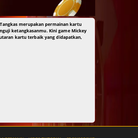
 Tangkas merupakan permainan kartu
menguji ketangkasanmu. Kini game Mickey
taran kartu terbaik yang didapatkan,