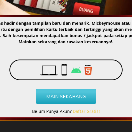
s hadir dengan tampilan baru dan menarik, Mickeymouse atau
artu dengan pemilihan kartu terbaik dan tertinggi yang akan 
. Raih kesempatan mendapatkan bonus / jackpot pada setiap pu
Mainkan sekarang dan rasakan keseruannya!.
MAIN SEKARANG
Belum Punya Akun?
Daftar Gratis!