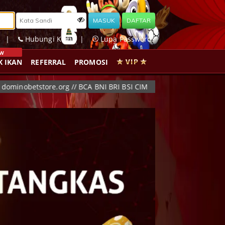
MASUK
at |
Hubungi Kami |
Lupa Password?
W
K IKAN
REFERRAL
PROMOSI
dominobetstore.org // BCA BNI BRI BSI CIMB DANAMON E-WALLET